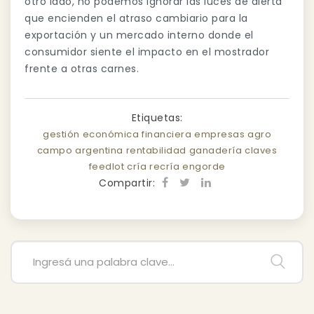
otro lado, no podemos ignorar las luces de alerta
que encienden el atraso cambiario para la
exportación y un mercado interno donde el
consumidor siente el impacto en el mostrador
frente a otras carnes.
Etiquetas:
gestión
económica
financiera
empresas
agro
campo
argentina
rentabilidad
ganadería
claves
feedlot
cría
recría
engorde
Compartir: