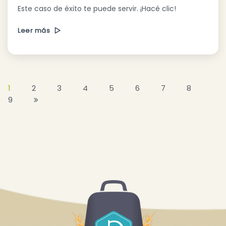
Este caso de éxito te puede servir. ¡Hacé clic!
Leer más
1
2
3
4
5
6
7
8
9