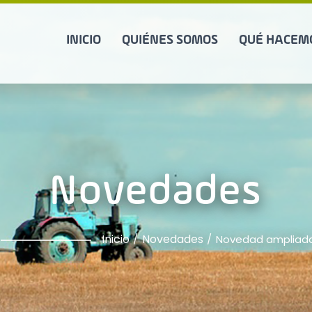
INICIO
QUIÉNES SOMOS
QUÉ HACEM
Novedades
Inicio
Novedades
Novedad ampliad