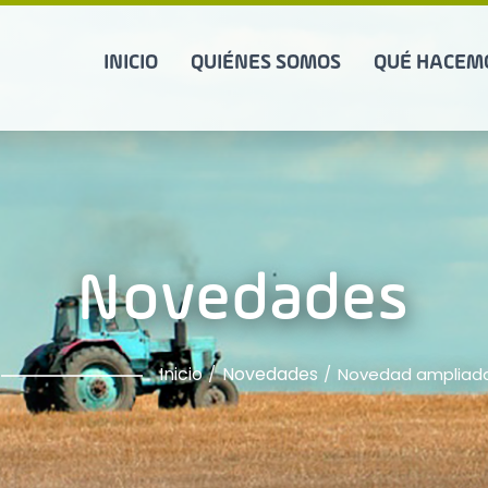
INICIO
QUIÉNES SOMOS
QUÉ HACEM
Novedades
Inicio
Novedades
Novedad ampliad