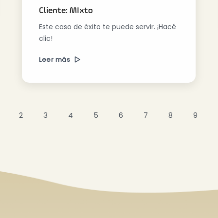
Cliente: MIxto
Este caso de éxito te puede servir. ¡Hacé
clic!
Leer más
2
3
4
5
6
7
8
9